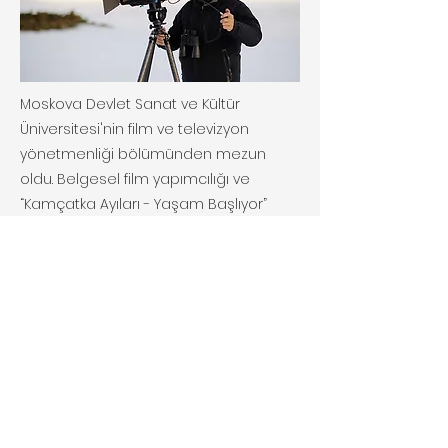
Moskova Devlet Sanat ve Kültür
Üniversitesi'nin film ve televizyon
yönetmenliği bölümünden mezun
oldu. Belgesel film yapımcılığı ve
“Kamçatka Ayıları - Yaşam Başlıyor”
(2018, 52 dk) belgeselinin baş
kameramanlığını yaptı (24 ödül, En İyi
Belgesel dalında 2018 Altın Kartal ödülü,
En İyi Medya Projesi dalında Rusya
Coğrafya Topluluğu ödülü). Diğer
belgeselleri arasında “Saiga -
Bozkırların Karması” (2005, 26 dk) ve
”Kızıl Somon - Kırmızı Balık” (2020, 51 dk)
sayılabilir.